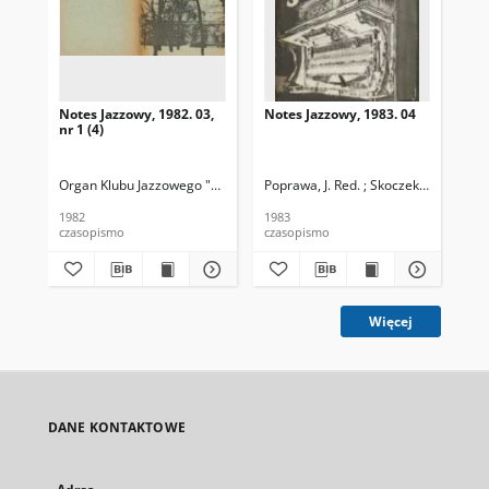
Notes Jazzowy, 1982. 03,
Notes Jazzowy, 1983. 04
Not
nr 1 (4)
Organ Klubu Jazzowego "Rotunda"
Poprawa, J. Red. ; Skoczek T. Red.
Skoczek, T. Red.
Pop
1982
1983
198
czasopismo
czasopismo
cza
Więcej
DANE KONTAKTOWE