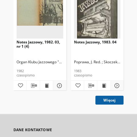
Notes Jazzowy, 1982. 03,
Notes Jazzowy, 1983. 04
Not
nr 1 (4)
Organ Klubu Jazzowego "Rotunda"
Poprawa, J. Red. ; Skoczek T. Red.
Skoczek, T. Red.
Pop
1982
1983
198
czasopismo
czasopismo
cza
Więcej
DANE KONTAKTOWE