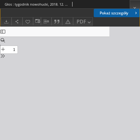
Głos : tygodnik nowohucki, 2018. 12. 07, nr 49
Pokaż szczegóły
PDF