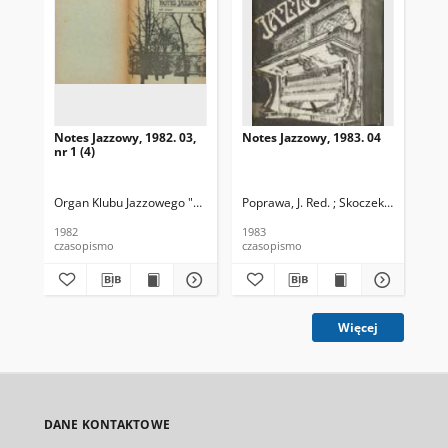
Notes Jazzowy, 1982. 03,
Notes Jazzowy, 1983. 04
Not
nr 1 (4)
Organ Klubu Jazzowego "Rotunda"
Poprawa, J. Red. ; Skoczek T. Red.
Skoczek, T. Red.
Pop
1982
1983
198
czasopismo
czasopismo
cza
Więcej
DANE KONTAKTOWE