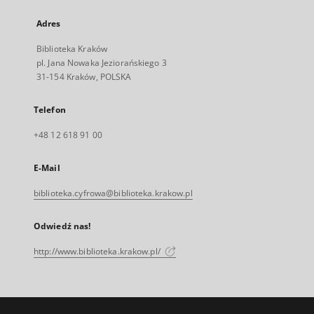
Adres
Biblioteka Kraków
pl. Jana Nowaka Jeziorańskiego 3
31-154 Kraków, POLSKA
Telefon
+48 12 618 91 00
E-Mail
biblioteka.cyfrowa@biblioteka.krakow.pl
Odwiedź nas!
http://www.biblioteka.krakow.pl/