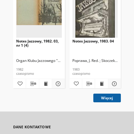
Notes Jazzowy, 1982. 03,
Notes Jazzowy, 1983. 04
Not
nr 1 (4)
Organ Klubu Jazzowego "Rotunda"
Poprawa, J. Red. ; Skoczek T. Red.
Skoczek, T. Red.
Pop
1982
1983
198
czasopismo
czasopismo
cza
Więcej
DANE KONTAKTOWE