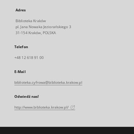
Adres
Biblioteka Kraków
pl. Jana Nowaka Jeziorańskiego 3
31-154 Kraków, POLSKA
Telefon
+48 12 618 91 00
E-Mail
biblioteka.cyfrowa@biblioteka.krakow.pl
Odwiedź nas!
http://www.biblioteka.krakow.pl/