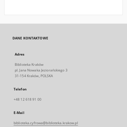
DANE KONTAKTOWE
Adres
Biblioteka Kraków
pl. Jana Nowaka Jeziorańskiego 3
31-154 Kraków, POLSKA
Telefon
+48 12 618 91 00
E-Mail
biblioteka.cyfrowa@biblioteka.krakow.pl