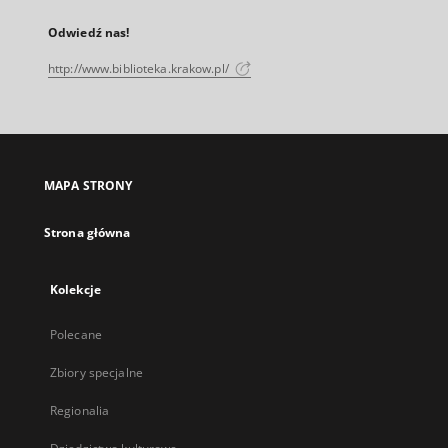
Odwiedź nas!
http://www.biblioteka.krakow.pl/
MAPA STRONY
Strona główna
Kolekcje
Polecane
Zbiory specjalne
Regionalia