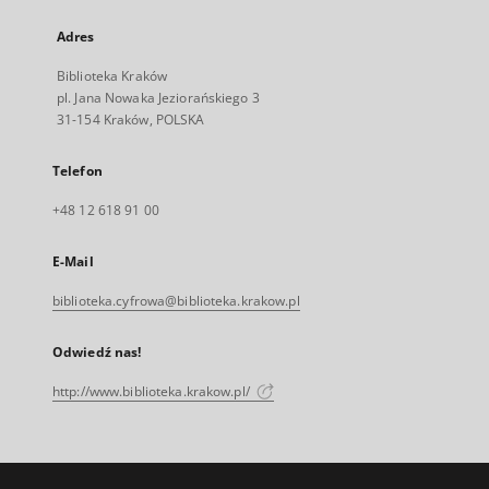
Adres
Biblioteka Kraków
pl. Jana Nowaka Jeziorańskiego 3
31-154 Kraków, POLSKA
Telefon
+48 12 618 91 00
E-Mail
biblioteka.cyfrowa@biblioteka.krakow.pl
Odwiedź nas!
http://www.biblioteka.krakow.pl/