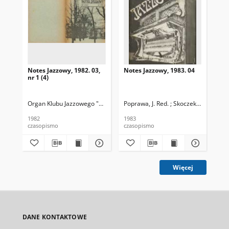
Notes Jazzowy, 1982. 03,
Notes Jazzowy, 1983. 04
Not
nr 1 (4)
Organ Klubu Jazzowego "Rotunda"
Poprawa, J. Red. ; Skoczek T. Red.
Skoczek, T. Red.
Pop
1982
1983
198
czasopismo
czasopismo
cza
Więcej
DANE KONTAKTOWE