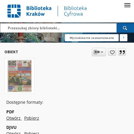
Wyszukiwanie zaawansowane
?
OBIEKT
Dostępne formaty:
PDF
Otwórz
Pobierz
DJVU
Otwórz
Pobierz