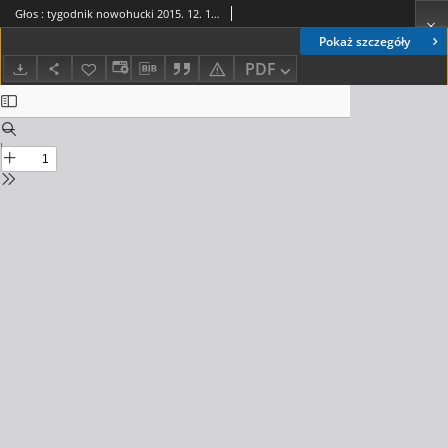
Głos : tygodnik nowohucki 2015. 12. 12, nr 51
Pokaż szczegóły
PDF