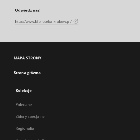
Odwiedź nas!
http://www.biblioteka.krakow.pl/
MAPA STRONY
Strona główna
Kolekcje
Polecane
Zbiory specjalne
Regionalia