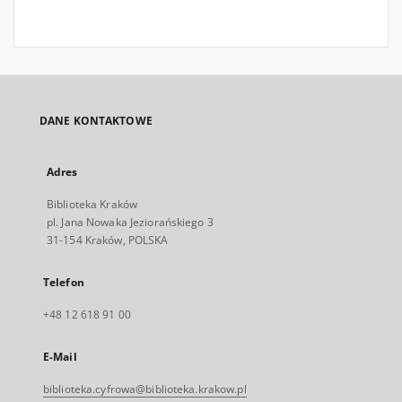
DANE KONTAKTOWE
Adres
Biblioteka Kraków
pl. Jana Nowaka Jeziorańskiego 3
31-154 Kraków, POLSKA
Telefon
+48 12 618 91 00
E-Mail
biblioteka.cyfrowa@biblioteka.krakow.pl