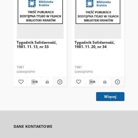
Tygodnik Solidarność,
Tygodnik Solidarność,
Tyg
1981. 11. 13, nr 33
1981. 11. 20, nr 34
198
1981
1981
198
czasopismo
czasopismo
cza
Więcej
DANE KONTAKTOWE