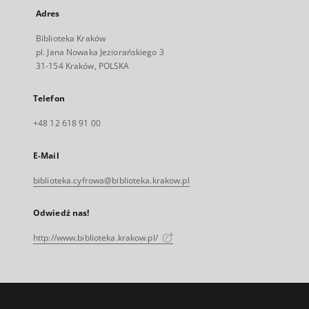
Adres
Biblioteka Kraków
pl. Jana Nowaka Jeziorańskiego 3
31-154 Kraków, POLSKA
Telefon
+48 12 618 91 00
E-Mail
biblioteka.cyfrowa@biblioteka.krakow.pl
Odwiedź nas!
http://www.biblioteka.krakow.pl/