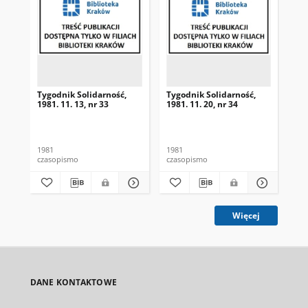
Tygodnik Solidarność,
Tygodnik Solidarność,
Tyg
1981. 11. 13, nr 33
1981. 11. 20, nr 34
198
1981
1981
198
czasopismo
czasopismo
cza
Więcej
DANE KONTAKTOWE