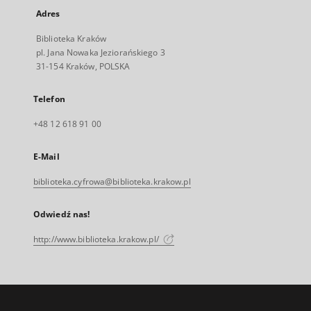
Adres
Biblioteka Kraków
pl. Jana Nowaka Jeziorańskiego 3
31-154 Kraków, POLSKA
Telefon
+48 12 618 91 00
E-Mail
biblioteka.cyfrowa@biblioteka.krakow.pl
Odwiedź nas!
http://www.biblioteka.krakow.pl/