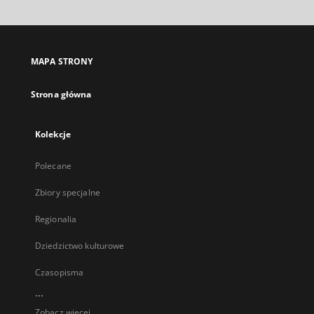
MAPA STRONY
Strona główna
Kolekcje
Polecane
Zbiory specjalne
Regionalia
Dziedzictwo kulturowe
Czasopisma
...
Zobacz więcej