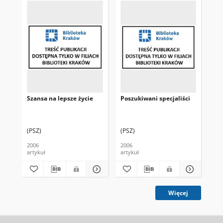
Szansa na lepsze życie
Poszukiwani specjaliści
Kto
w 
No
(PSZ)
(PSZ)
(PS
2006
2006
201
artykuł
artykuł
art
Więcej