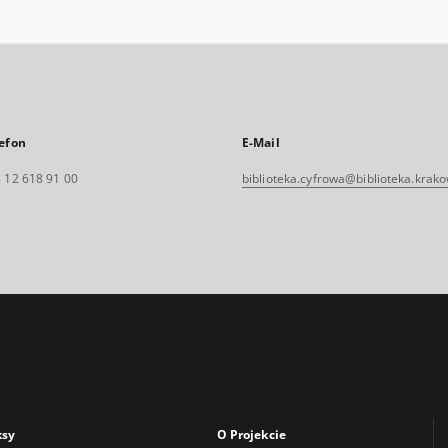
efon
E-Mail
 12 618 91 00
biblioteka.cyfrowa@biblioteka.krako
ksy
O Projekcie