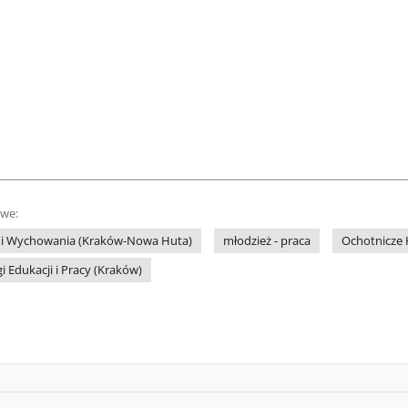
owe:
a i Wychowania (Kraków-Nowa Huta)
młodzież - praca
Ochotnicze 
i Edukacji i Pracy (Kraków)