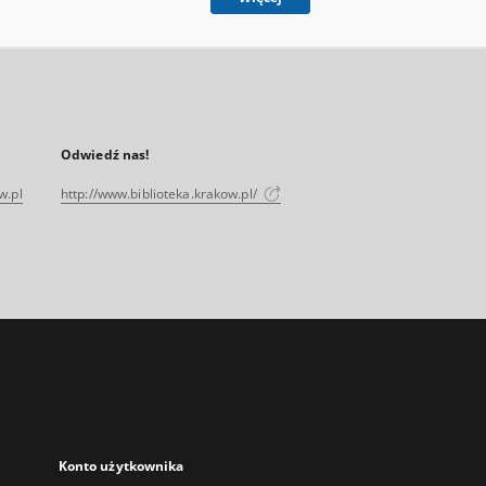
Odwiedź nas!
w.pl
http://www.biblioteka.krakow.pl/
Konto użytkownika