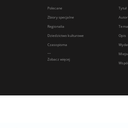
Polecane
Tytuł
Zbiory specjalne
Autor
Regionalia
Temat
Dziedzictwo kulturowe
Opis
Czasopisma
Wyda
...
Miejs
Zobacz więcej
Wspó