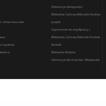
Deklaracja dostępności
Biblioteka Cyfrowa Biblioteki Kraków-
 i słowa kluczowe
projekt
Zaproszenie do współpracy z
wca
Biblioteką Cyfrową Biblioteki Kraków
ce wydania
Kontakt
łtwórca
Biblioteka Kraków
Informacje dla Autorów i Wydawców