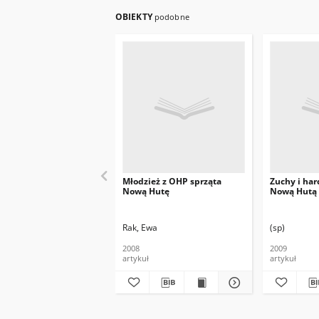
OBIEKTY
podobne
Młodzież z OHP sprząta
Zuchy i har
Nową Hutę
Nową Hutą
Rak, Ewa
(sp)
2008
2009
artykuł
artykuł