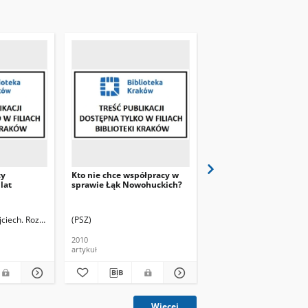
cy
Kto nie chce współpracy w
Łąki Nowohuckie nie s
lat
sprawie Łąk Nowohuckich?
dostatecznie chronion
jciech. Rozm.
(PSZ)
(PSZ)
2010
2010
artykuł
artykuł
Więcej