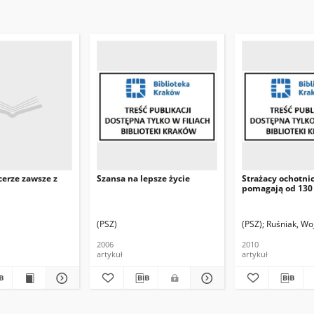
cerze zawsze z
Szansa na lepsze życie
Strażacy ochotni
pomagają od 130 
(PSZ)
(PSZ)
Ruśniak, Wo
2006
2010
artykuł
artykuł