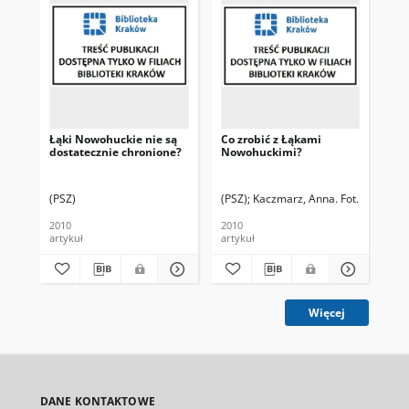
Łąki Nowohuckie nie są
Co zrobić z Łąkami
Par
dostatecznie chronione?
Nowohuckimi?
rat
No
(PSZ)
(PSZ)
Kaczmarz, Anna. Fot.
War
2010
2010
201
artykuł
artykuł
art
Więcej
DANE KONTAKTOWE