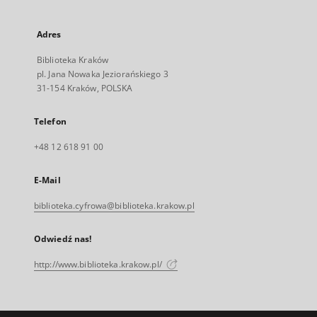
Adres
Biblioteka Kraków
pl. Jana Nowaka Jeziorańskiego 3
31-154 Kraków, POLSKA
Telefon
+48 12 618 91 00
E-Mail
biblioteka.cyfrowa@biblioteka.krakow.pl
Odwiedź nas!
http://www.biblioteka.krakow.pl/