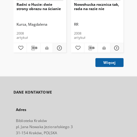
Radni o Hucie: dwie
Nowohucka rocznica tak,
To
strony obrazu na ścianie
rada na razie nie
ku
Kursa, Magdalena
RR
(W
2008
2008
200
artykuł
artykuł
art
Więcej
DANE KONTAKTOWE
Adres
Biblioteka Kraków
pl. Jana Nowaka Jeziorańskiego 3
31-154 Kraków, POLSKA