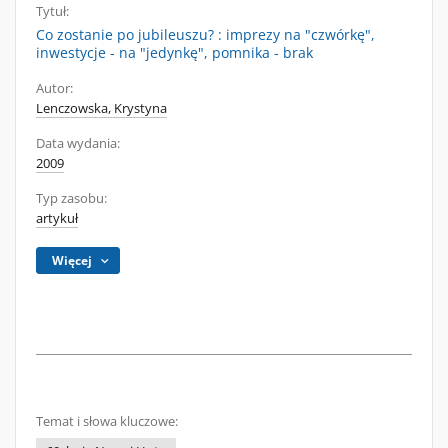
Tytuł:
Co zostanie po jubileuszu? : imprezy na "czwórkę",
inwestycje - na "jedynkę", pomnika - brak
Autor:
Lenczowska, Krystyna
Data wydania:
2009
Typ zasobu:
artykuł
Więcej
Temat i słowa kluczowe: