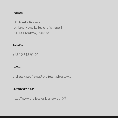
Adres
Biblioteka Kraków
pl. Jana Nowaka Jeziorańskiego 3
31-154 Kraków, POLSKA
Telefon
+48 12 618 91 00
E-Mail
biblioteka.cyfrowa@biblioteka.krakow.pl
Odwiedź nas!
http://www.biblioteka.krakow.pl/