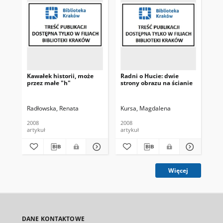
Kawałek historii, może
Radni o Hucie: dwie
No
przez małe "h"
strony obrazu na ścianie
rad
Radłowska, Renata
Kursa, Magdalena
RR
2008
2008
200
artykuł
artykuł
art
Więcej
DANE KONTAKTOWE