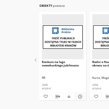
OBIEKTY
podobne
Konkurs na logo
Radni o Huc
nowohuckiego jubileuszu
obrazu na ś
RR
Kursa, Mag
2008
2008
artykuł
artykuł