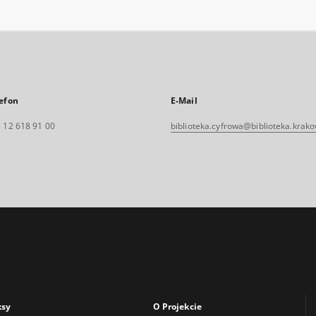
efon
E-Mail
 12 618 91 00
biblioteka.cyfrowa@biblioteka.krako
ksy
O Projekcie