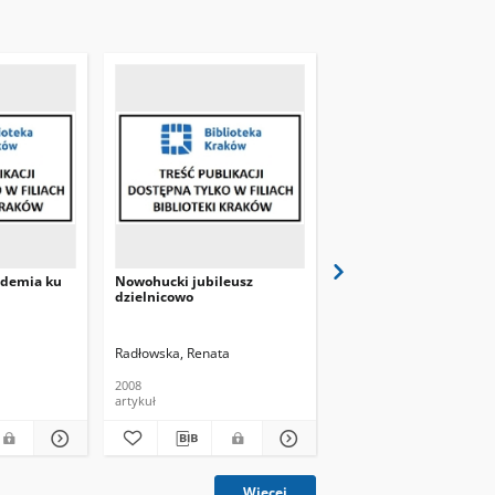
ademia ku
Nowohucki jubileusz
Chodniki na jubileusz
dzielnicowo
Radłowska, Renata
(WT)
2008
2008
artykuł
artykuł
Więcej