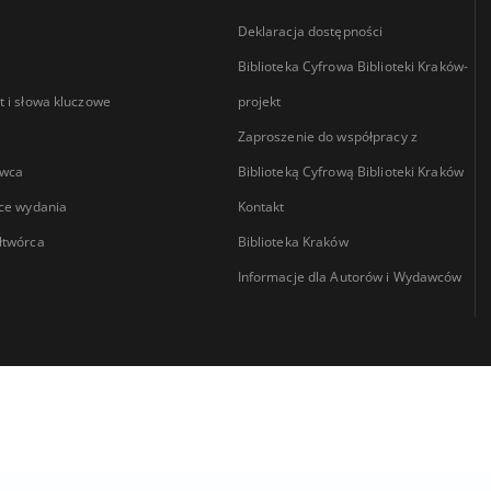
Deklaracja dostępności
Biblioteka Cyfrowa Biblioteki Kraków-
 i słowa kluczowe
projekt
Zaproszenie do współpracy z
wca
Biblioteką Cyfrową Biblioteki Kraków
ce wydania
Kontakt
łtwórca
Biblioteka Kraków
Informacje dla Autorów i Wydawców