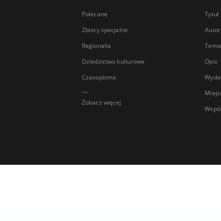
Polecane
Tytuł
Zbiory specjalne
Autor
Regionalia
Temat
Dziedzictwo kulturowe
Opis
Czasopisma
Wyda
...
Miejs
Zobacz więcej
Wspó