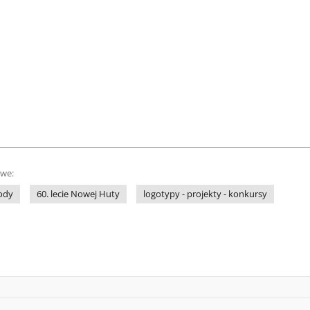
owe:
ody
60. lecie Nowej Huty
logotypy - projekty - konkursy