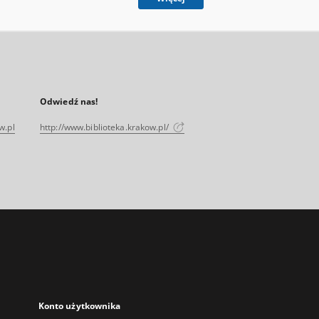
Odwiedź nas!
w.pl
http://www.biblioteka.krakow.pl/
Konto użytkownika