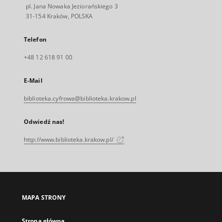
pl. Jana Nowaka Jeziorańskiego 3
31-154 Kraków, POLSKA
Telefon
+48 12 618 91 00
E-Mail
biblioteka.cyfrowa@biblioteka.krakow.pl
Odwiedź nas!
http://www.biblioteka.krakow.pl/
MAPA STRONY
Strona główna