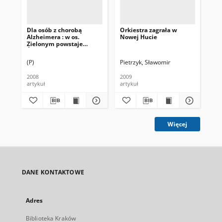
Dla osób z chorobą
Orkiestra zagrała w
Pat
Alzheimera : w os.
Nowej Hucie
Zb
Zielonym powstaje
em
Środowiskowy Dom
Ak
Samopomocy
(P)
Pietrzyk, Sławomir
Pie
2008
2009
200
artykuł
artykuł
art
Więcej
DANE KONTAKTOWE
Adres
Biblioteka Kraków