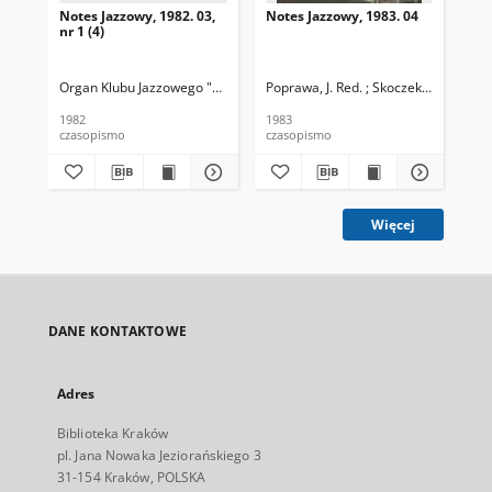
Notes Jazzowy, 1982. 03,
Notes Jazzowy, 1983. 04
Not
nr 1 (4)
Organ Klubu Jazzowego "Rotunda"
Poprawa, J. Red. ; Skoczek T. Red.
Skoczek, T. Red.
Pop
1982
1983
198
czasopismo
czasopismo
cza
Więcej
DANE KONTAKTOWE
Adres
Biblioteka Kraków
pl. Jana Nowaka Jeziorańskiego 3
31-154 Kraków, POLSKA