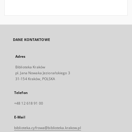
DANE KONTAKTOWE
Adres
Biblioteka Kraków
pl. Jana Nowaka Jeziorańskiego 3
31-154 Kraków, POLSKA
Telefon
+48 12 618 91 00
E-Mail
biblioteka.cyfrowa@biblioteka.krakow.pl