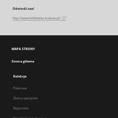
Odwiedź nas!
http://www.biblioteka.krakow.pl/
MAPA STRONY
Strona główna
Kolekcje
Polecane
Zbiory specjalne
Regionalia