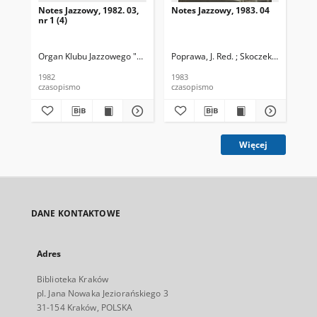
Notes Jazzowy, 1982. 03,
Notes Jazzowy, 1983. 04
Not
nr 1 (4)
Organ Klubu Jazzowego "Rotunda"
Poprawa, J. Red. ; Skoczek T. Red.
Skoczek, T. Red.
Pop
1982
1983
198
czasopismo
czasopismo
cza
Więcej
DANE KONTAKTOWE
Adres
Biblioteka Kraków
pl. Jana Nowaka Jeziorańskiego 3
31-154 Kraków, POLSKA