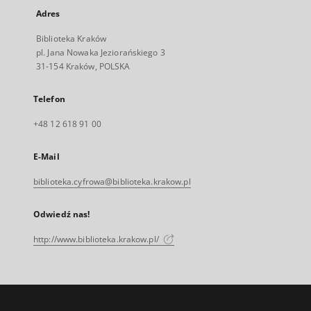
Adres
Biblioteka Kraków
pl. Jana Nowaka Jeziorańskiego 3
31-154 Kraków, POLSKA
Telefon
+48 12 618 91 00
E-Mail
biblioteka.cyfrowa@biblioteka.krakow.pl
Odwiedź nas!
http://www.biblioteka.krakow.pl/