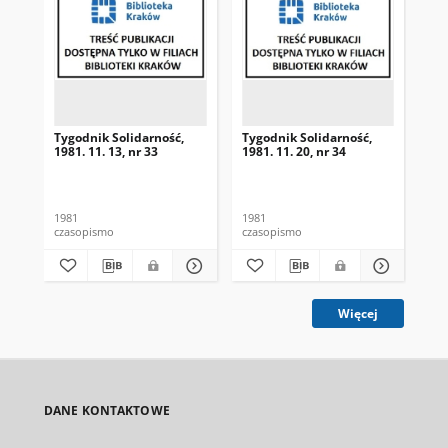
Tygodnik Solidarność,
Tygodnik Solidarność,
Tyg
1981. 11. 13, nr 33
1981. 11. 20, nr 34
198
1981
1981
198
czasopismo
czasopismo
cza
Więcej
DANE KONTAKTOWE