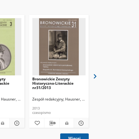
yty
Bronowickie Zeszyty
Bronowickie Zeszyty
ackie
Historyczno-Literackie
Historyczno-Literackie
nr31/2013
nr32/2014
Hausner, Wojciech
Zespół redakcyjny
Hausner, Wojciech
Zespół redakcyjny
Hausn
2013
2014
czasopismo
czasopismo
Więcej