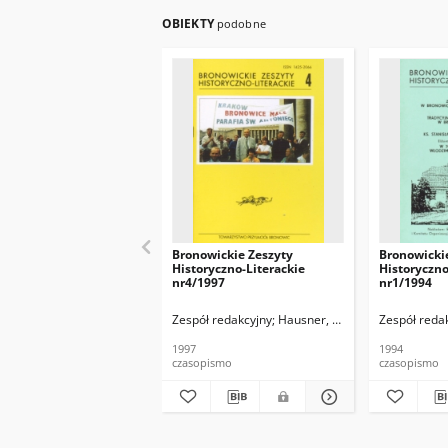
OBIEKTY
podobne
Bronowickie Zeszyty
Bronowicki
Historyczno-Literackie
Historyczno
nr4/1997
nr1/1994
Zespół redakcyjny
Hausner, Wojciech
Zespół reda
1997
1994
czasopismo
czasopismo