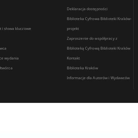
Deklaracja dostępności
Biblioteka Cyfrowa Biblioteki Kraków-
 i słowa kluczowe
projekt
Zaproszenie do współpracy z
wca
Biblioteką Cyfrową Biblioteki Kraków
ce wydania
Kontakt
łtwórca
Biblioteka Kraków
Informacje dla Autorów i Wydawców