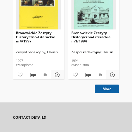
Bronowickie Zeszyty
Bronowickie Zeszyty
Br
Historyczno-Literackie
Historyczno-Literackie
His
nr4/1997
nr1/1994
nr
Zespół redakcyjny
Hausner, Wojciech
Zespół redakcyjny
Hausner, Wojciec
Zes
1997
1994
199
czasopismo
czasopismo
cza
More
CONTACT DETAILS