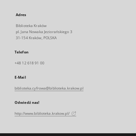
Adres
Biblioteka Kraków
pl. Jana Nowaka Jeziorańskiego 3
31-154 Kraków, POLSKA
Telefon
+48 12 618 91 00
E-Mail
biblioteka.cyfrowa@biblioteka.krakow.pl
Odwiedź nas!
http://www.biblioteka.krakow.pl/