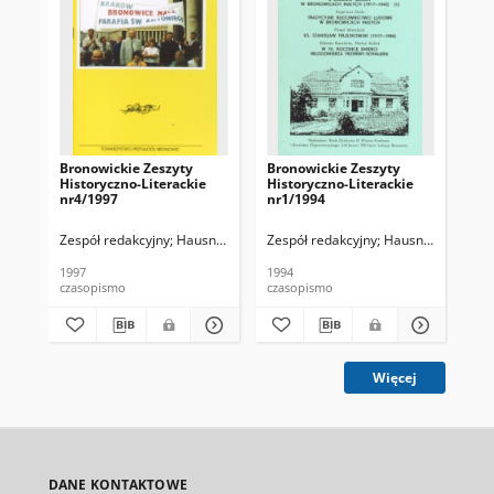
Bronowickie Zeszyty
Bronowickie Zeszyty
Br
Historyczno-Literackie
Historyczno-Literackie
His
nr4/1997
nr1/1994
nr
Zespół redakcyjny
Hausner, Wojciech
Zespół redakcyjny
Hausner, Wojciec
Zes
1997
1994
199
czasopismo
czasopismo
cza
Więcej
DANE KONTAKTOWE