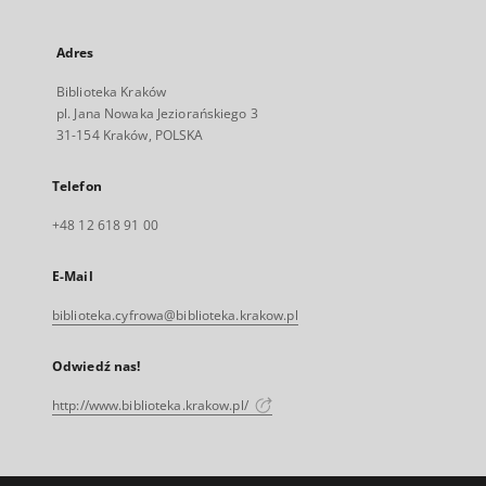
Adres
Biblioteka Kraków
pl. Jana Nowaka Jeziorańskiego 3
31-154 Kraków, POLSKA
Telefon
+48 12 618 91 00
E-Mail
biblioteka.cyfrowa@biblioteka.krakow.pl
Odwiedź nas!
http://www.biblioteka.krakow.pl/