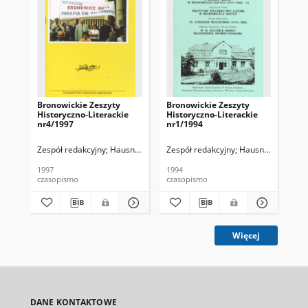
Bronowickie Zeszyty
Bronowickie Zeszyty
Br
Historyczno-Literackie
Historyczno-Literackie
His
nr4/1997
nr1/1994
nr
Zespół redakcyjny
Hausner, Wojciech
Zespół redakcyjny
Hausner, Wojciec
Zes
1997
1994
199
czasopismo
czasopismo
cza
Więcej
DANE KONTAKTOWE