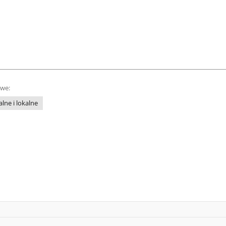
owe:
lne i lokalne