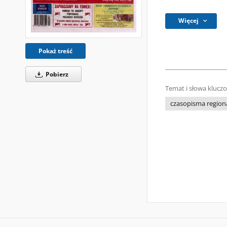
Więcej
Pokaż treść
Pobierz
Temat i słowa klucz
czasopisma regiona