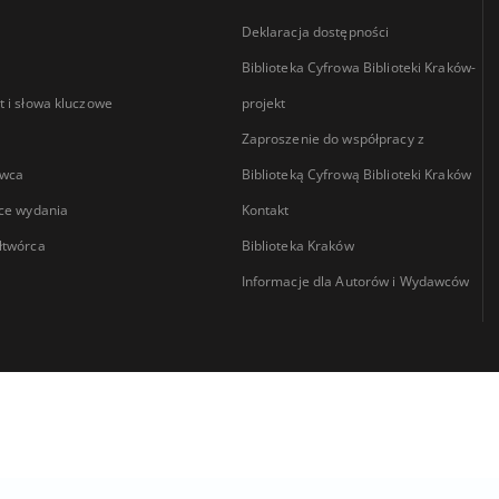
Deklaracja dostępności
Biblioteka Cyfrowa Biblioteki Kraków-
 i słowa kluczowe
projekt
Zaproszenie do współpracy z
wca
Biblioteką Cyfrową Biblioteki Kraków
ce wydania
Kontakt
łtwórca
Biblioteka Kraków
Informacje dla Autorów i Wydawców