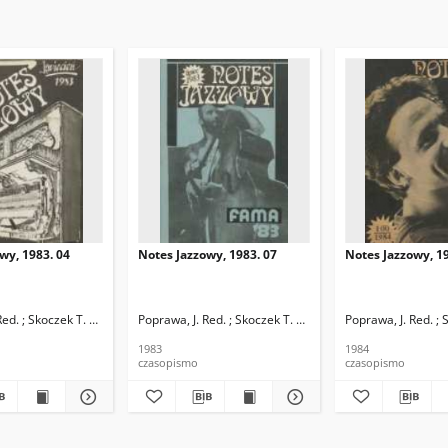
wy, 1983. 04
Notes Jazzowy, 1983. 07
Notes Jazzowy, 19
d.
Red. ; Skoczek T. Red.
Poprawa, J. Red. ; Skoczek T. Red.
Poprawa, J. Red. ; 
1983
1984
czasopismo
czasopismo