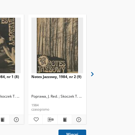
84, nr 1 (8)
Notes Jazzowy, 1984, nr 2 (9)
Notes Jazzowy, 1984, nr
(10)
Skoczek T. Red.
Poprawa, J. Red. ; Skoczek T. Red.
Poprawa, J. Red. ; Skocze
1984
1984
czasopismo
czasopismo
Więcej