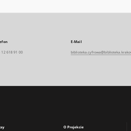
efon
E-Mail
 12 618 91 00
biblioteka.cyfrowa@biblioteka.krako
ksy
O Projekcie