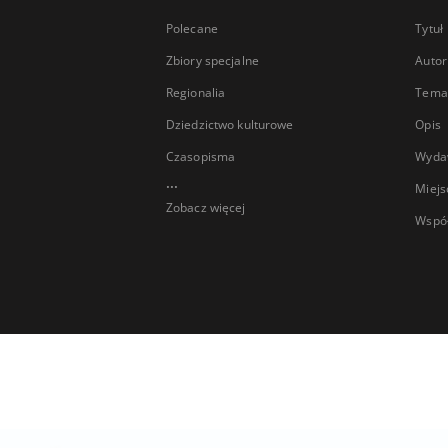
Polecane
Tytuł
Zbiory specjalne
Autor
Regionalia
Temat
Dziedzictwo kulturowe
Opis
Czasopisma
Wyda
...
Miejs
Zobacz więcej
Wspó