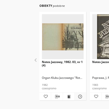
OBIEKTY
podobne
Notes Jazzowy, 1982. 03, nr 1
Notes Jazzo
(4)
Organ Klubu Jazzowego "Rotunda"
Skoczek, T. Re
Poprawa, J. 
1982
1983
czasopismo
czasopismo