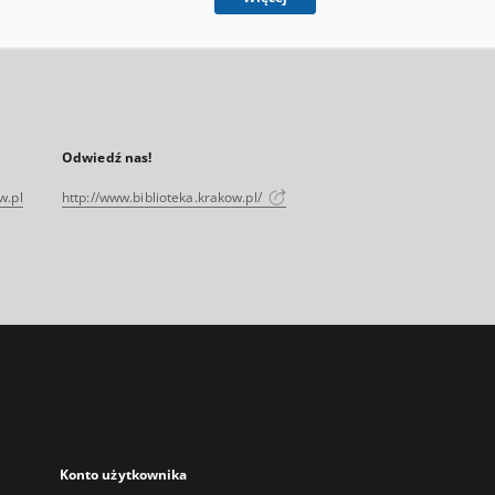
Odwiedź nas!
w.pl
http://www.biblioteka.krakow.pl/
Konto użytkownika