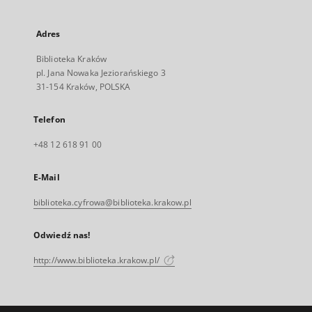
Adres
Biblioteka Kraków
pl. Jana Nowaka Jeziorańskiego 3
31-154 Kraków, POLSKA
Telefon
+48 12 618 91 00
E-Mail
biblioteka.cyfrowa@biblioteka.krakow.pl
Odwiedź nas!
http://www.biblioteka.krakow.pl/