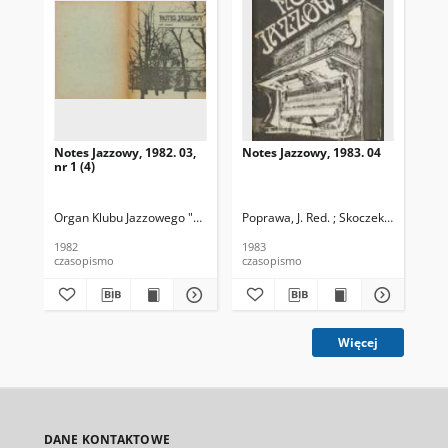
Notes Jazzowy, 1982. 03,
Notes Jazzowy, 1983. 04
Not
nr 1 (4)
Organ Klubu Jazzowego "Rotunda"
Poprawa, J. Red. ; Skoczek T. Red.
Skoczek, T. Red.
Pop
1982
1983
198
czasopismo
czasopismo
cza
Więcej
DANE KONTAKTOWE