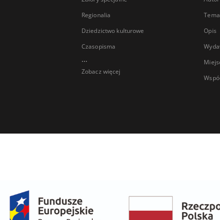
Regionalia
Temat
Dziedzictwo kulturowe
Opis
Czasopisma
Wyda
...
Miejs
Zobacz więcej
Wspó