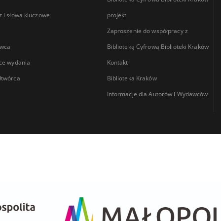
 i słowa kluczowe
projekt
Zaproszenie do współpracy z
wca
Biblioteką Cyfrową Biblioteki Kraków
ce wydania
Kontakt
łtwórca
Biblioteka Kraków
Informacje dla Autorów i Wydawców