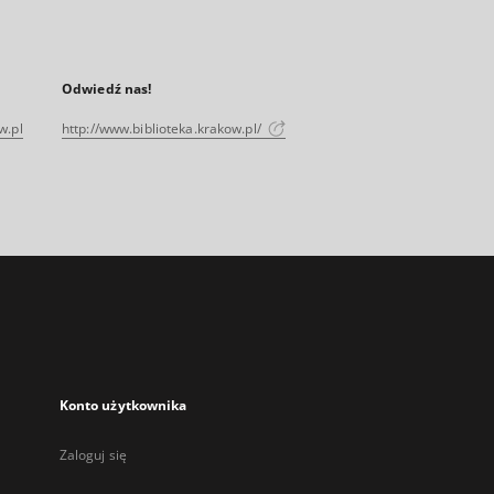
Odwiedź nas!
w.pl
http://www.biblioteka.krakow.pl/
Konto użytkownika
Zaloguj się