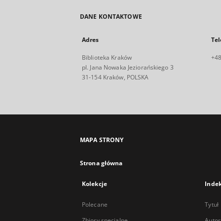
DANE KONTAKTOWE
Adres
Tel
Biblioteka Kraków
+48
pl. Jana Nowaka Jeziorańskiego 3
31-154 Kraków, POLSKA
MAPA STRONY
Strona główna
Kolekcje
Inde
Polecane
Tytuł
Zbiory specjalne
Autor