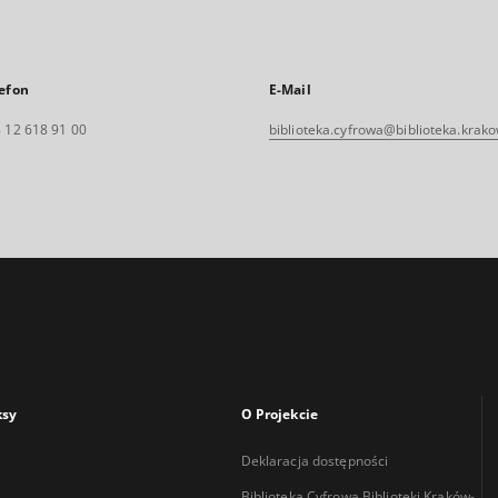
efon
E-Mail
 12 618 91 00
biblioteka.cyfrowa@biblioteka.krako
ksy
O Projekcie
Deklaracja dostępności
Biblioteka Cyfrowa Biblioteki Kraków-