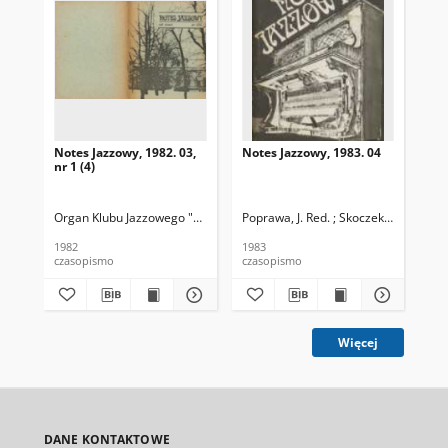
Notes Jazzowy, 1982. 03,
Notes Jazzowy, 1983. 04
Not
nr 1 (4)
Organ Klubu Jazzowego "Rotunda"
Poprawa, J. Red. ; Skoczek T. Red.
Skoczek, T. Red.
Pop
1982
1983
198
czasopismo
czasopismo
cza
Więcej
DANE KONTAKTOWE