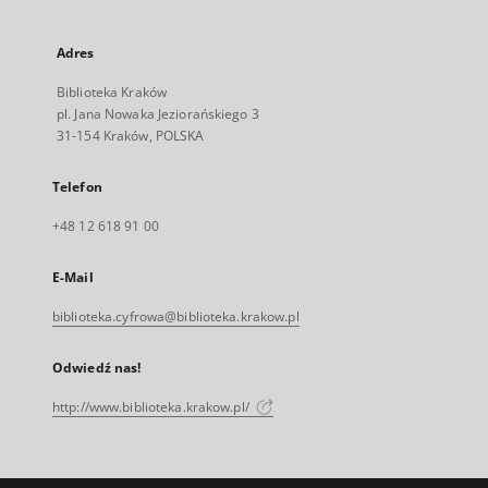
Adres
Biblioteka Kraków
pl. Jana Nowaka Jeziorańskiego 3
31-154 Kraków, POLSKA
Telefon
+48 12 618 91 00
E-Mail
biblioteka.cyfrowa@biblioteka.krakow.pl
Odwiedź nas!
http://www.biblioteka.krakow.pl/