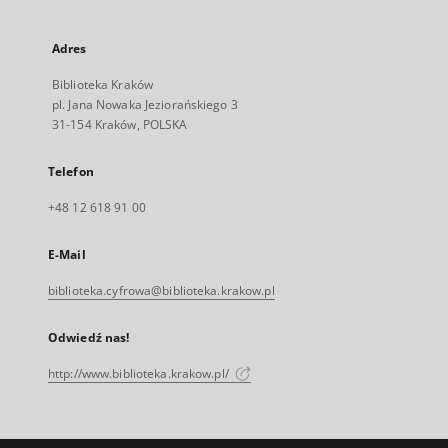
Adres
Biblioteka Kraków
pl. Jana Nowaka Jeziorańskiego 3
31-154 Kraków, POLSKA
Telefon
+48 12 618 91 00
E-Mail
biblioteka.cyfrowa@biblioteka.krakow.pl
Odwiedź nas!
http://www.biblioteka.krakow.pl/