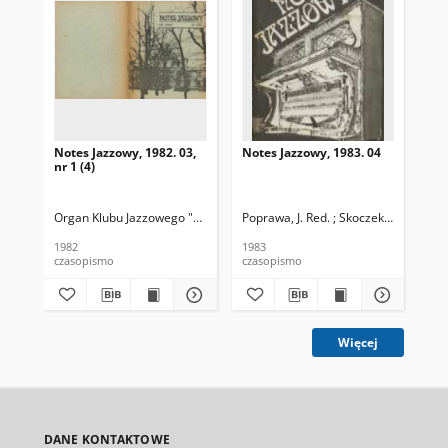
Notes Jazzowy, 1982. 03,
Notes Jazzowy, 1983. 04
Not
nr 1 (4)
Organ Klubu Jazzowego "Rotunda"
Poprawa, J. Red. ; Skoczek T. Red.
Skoczek, T. Red.
Pop
1982
1983
198
czasopismo
czasopismo
cza
Więcej
DANE KONTAKTOWE