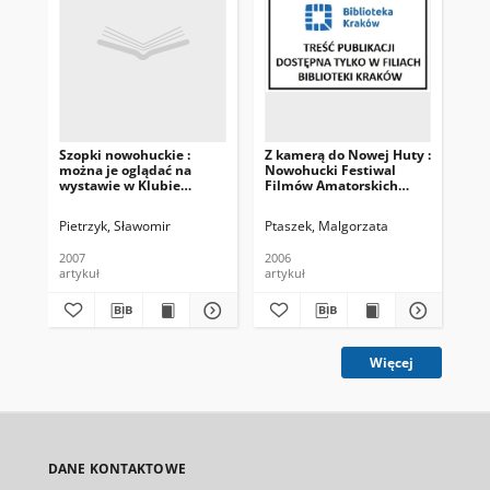
Szopki nowohuckie :
Z kamerą do Nowej Huty :
Sz
można je oglądać na
Nowohucki Festiwal
wystawie w Klubie
Filmów Amatorskich
"Kuźnia"
2006
Pietrzyk, Sławomir
Ptaszek, Malgorzata
Pie
2007
2006
201
artykuł
artykuł
art
Więcej
DANE KONTAKTOWE