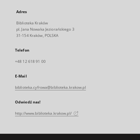
Adres
Biblioteka Kraków
pl. Jana Nowaka Jeziorańskiego 3
31-154 Kraków, POLSKA
Telefon
+48 12 618 91 00
E-Mail
biblioteka.cyfrowa@biblioteka.krakow.pl
Odwiedź nas!
http://www.biblioteka.krakow.pl/