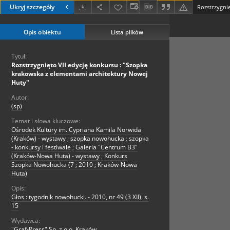
Ukryj szczegóły
Opis obiektu
Lista plików
Tytuł:
Rozstrzygnięto VII edycję konkursu : "Szopka
krakowska z elementami architektury Nowej
Huty"
Autor:
(sp)
Temat i słowa kluczowe:
Ośrodek Kultury im. Cypriana Kamila Norwida
(Kraków) - wystawy
;
szopka nowohucka
;
szopka
- konkursy i festiwale
;
Galeria "Centrum B3"
(Kraków-Nowa Huta) - wystawy
;
Konkurs
Szopka Nowohucka (7 ; 2010 ; Kraków-Nowa
Huta)
Opis:
Głos : tygodnik nowohucki. - 2010, nr 49 (3 XII), s.
15
Wydawca:
"Graf-Press" Sp. z o.o. Kraków