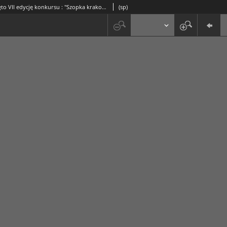
Rozstrzygnięto VII edycję konkursu : "Szopka krakowska z elementami architektury Nowej Huty"
(sp)