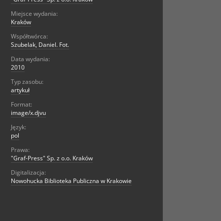
Miejsce wydania:
Kraków
Współtwórca:
Szubelak, Daniel. Fot.
Data wydania:
2010
Typ zasobu:
artykuł
Format:
image/x.djvu
Język:
pol
Prawa:
"Graf-Press" Sp. z o.o. Kraków
Digitalizacja:
Nowohucka Biblioteka Publiczna w Krakowie