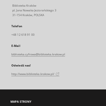
Biblioteka Kraków
pl. Jana Nowaka Jeziorańskiego 3
31-154 Kraków, POLSKA
Telefon
+48 12 618 91 00
E-Mail
biblioteka.cyfrowa@biblioteka.krakow.pl
Odwiedź nas!
http://www.biblioteka.krakow.pl/
MAPA STRONY