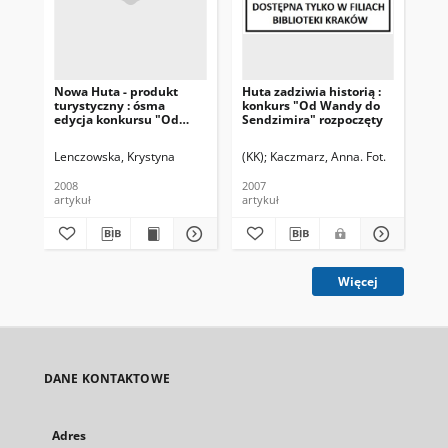
Nowa Huta - produkt
Huta zadziwia historią :
Od
turystyczny : ósma
konkurs "Od Wandy do
: f
edycja konkursu "Od
Sendzimira" rozpoczęty
hi
Wandy do Sendzimira"
Lenczowska, Krystyna
(KK)
Kaczmarz, Anna. Fot.
(R)
2008
2007
200
artykuł
artykuł
art
Więcej
DANE KONTAKTOWE
Adres