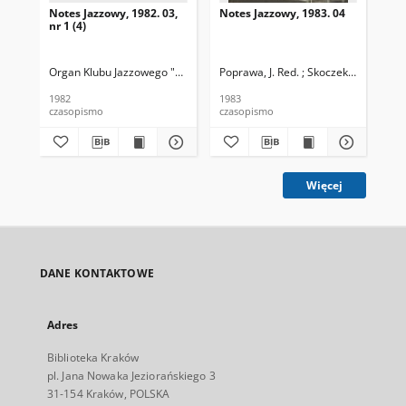
Notes Jazzowy, 1982. 03,
Notes Jazzowy, 1983. 04
Not
nr 1 (4)
Organ Klubu Jazzowego "Rotunda"
Poprawa, J. Red. ; Skoczek T. Red.
Skoczek, T. Red.
Pop
1982
1983
198
czasopismo
czasopismo
cza
Więcej
DANE KONTAKTOWE
Adres
Biblioteka Kraków
pl. Jana Nowaka Jeziorańskiego 3
31-154 Kraków, POLSKA