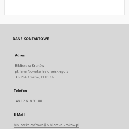
DANE KONTAKTOWE
Adres
Biblioteka Kraków
pl. Jana Nowaka Jeziorańskiego 3
31-154 Kraków, POLSKA
Telefon
+48 12 618 91 00
E-Mail
biblioteka.cyfrowa@biblioteka.krakow.pl