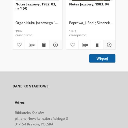
Notes Jazzowy, 1982. 03,
Notes Jazzowy, 1983. 04
Not
nr 1 (4)
Organ Klubu Jazzowego "Rotunda"
Poprawa, J. Red. ; Skoczek T. Red.
Skoczek, T. Red.
Pop
1982
1983
198
czasopismo
czasopismo
cza
Więcej
DANE KONTAKTOWE
Adres
Biblioteka Kraków
pl. Jana Nowaka Jeziorańskiego 3
31-154 Kraków, POLSKA