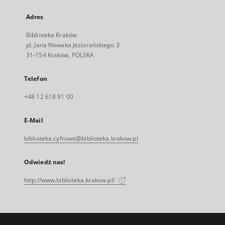
Adres
Biblioteka Kraków
pl. Jana Nowaka Jeziorańskiego 3
31-154 Kraków, POLSKA
Telefon
+48 12 618 91 00
E-Mail
biblioteka.cyfrowa@biblioteka.krakow.pl
Odwiedź nas!
http://www.biblioteka.krakow.pl/