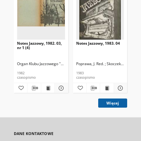
Notes Jazzowy, 1982. 03,
Notes Jazzowy, 1983. 04
Not
nr 1 (4)
Organ Klubu Jazzowego "Rotunda"
Poprawa, J. Red. ; Skoczek T. Red.
Skoczek, T. Red.
Pop
1982
1983
198
czasopismo
czasopismo
cza
Więcej
DANE KONTAKTOWE