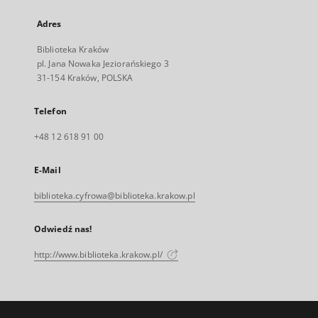
Adres
Biblioteka Kraków
pl. Jana Nowaka Jeziorańskiego 3
31-154 Kraków, POLSKA
Telefon
+48 12 618 91 00
E-Mail
biblioteka.cyfrowa@biblioteka.krakow.pl
Odwiedź nas!
http://www.biblioteka.krakow.pl/