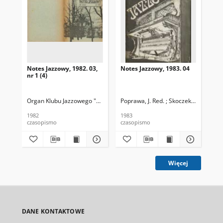
Notes Jazzowy, 1982. 03,
Notes Jazzowy, 1983. 04
Not
nr 1 (4)
Organ Klubu Jazzowego "Rotunda"
Poprawa, J. Red. ; Skoczek T. Red.
Skoczek, T. Red.
Pop
1982
1983
198
czasopismo
czasopismo
cza
Więcej
DANE KONTAKTOWE