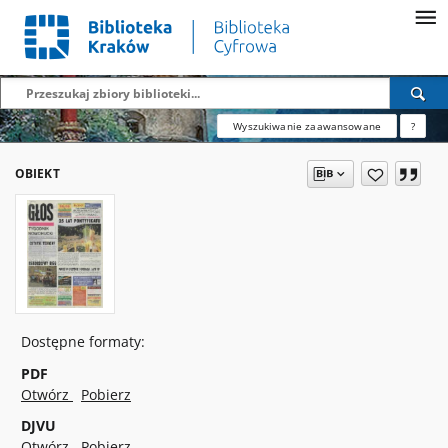
Wyszukiwanie zaawansowane
?
OBIEKT
Dostępne formaty:
PDF
Otwórz
Pobierz
DJVU
Otwórz
Pobierz