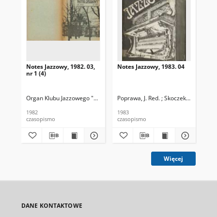
Notes Jazzowy, 1982. 03,
Notes Jazzowy, 1983. 04
Not
nr 1 (4)
Organ Klubu Jazzowego "Rotunda"
Poprawa, J. Red. ; Skoczek T. Red.
Skoczek, T. Red.
Pop
1982
1983
198
czasopismo
czasopismo
cza
Więcej
DANE KONTAKTOWE