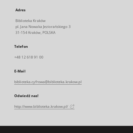
Adres
Biblioteka Kraków
pl. Jana Nowaka Jeziorańskiego 3
31-154 Kraków, POLSKA
Telefon
+48 12 618 91 00
E-Mail
biblioteka.cyfrowa@biblioteka.krakow.pl
Odwiedź nas!
http://www.biblioteka.krakow.pl/