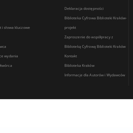
Deklaracja dostępności
Biblioteka Cyfrowa Biblioteki Kraków-
 i słowa kluczowe
projekt
Zaproszenie do współpracy z
wca
Biblioteką Cyfrową Biblioteki Kraków
ce wydania
Kontakt
łtwórca
Biblioteka Kraków
Informacje dla Autorów i Wydawców