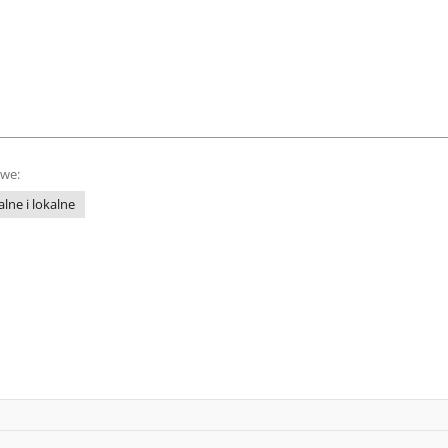
owe:
lne i lokalne