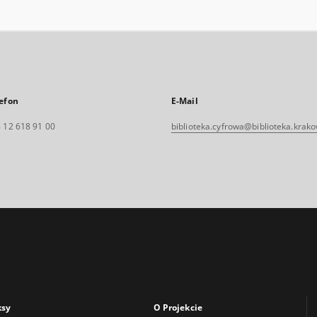
efon
E-Mail
 12 618 91 00
biblioteka.cyfrowa@biblioteka.krako
ksy
O Projekcie