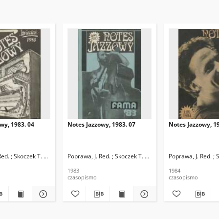
wy, 1983. 04
Notes Jazzowy, 1983. 07
Notes Jazzowy, 19
d.
Red. ; Skoczek T. Red.
Poprawa, J. Red. ; Skoczek T. Red.
Poprawa, J. Red. ; 
1983
1984
czasopismo
czasopismo