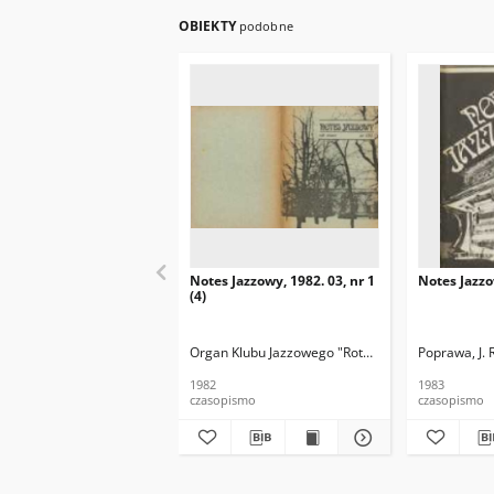
OBIEKTY
podobne
Notes Jazzowy, 1982. 03, nr 1
Notes Jazzo
(4)
Organ Klubu Jazzowego "Rotunda"
Skoczek, T. Re
Poprawa, J. 
1982
1983
czasopismo
czasopismo