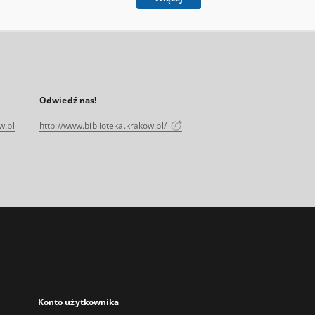
Odwiedź nas!
w.pl
http://www.biblioteka.krakow.pl/
Konto użytkownika