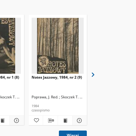
84, nr 1 (8)
Notes Jazzowy, 1984, nr 2 (9)
Notes Jazzowy, 1984, nr
(10)
Skoczek T. Red.
Poprawa, J. Red. ; Skoczek T. Red.
Poprawa, J. Red. ; Skocze
1984
1984
czasopismo
czasopismo
Więcej