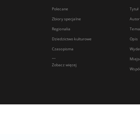
Polecane
Tytuł
Zbiory specjalne
Autor
Regionalia
Temat
Dziedzictwo kulturowe
Opis
Czasopisma
Wyda
...
Miejs
Zobacz więcej
Wspó