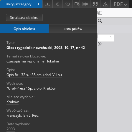
PDF
Ukryj szczegóły
Struktura obiektu
Opis obiektu
Lista plików
Tytuł:
Głos : tygodnik nowohucki, 2003. 10. 17, nr 42
Temat i słowa kluczowe:
czasopisma regionalne i lokalne
Opis:
Opis fiz.: 32 s. ; 38 cm. (dod. VIII s.)
Wydawca:
"Graf-Press" Sp. z o.o. Kraków
Miejsce wydania:
Kraków
Współtwórca:
Franczyk, Jan L. Red.
Data wydania:
2003