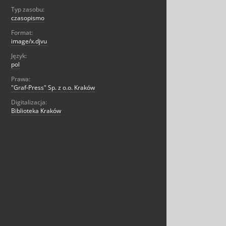
Typ zasobu:
czasopismo
Format:
image/x.djvu
Język:
pol
Prawa:
"Graf-Press" Sp. z o.o. Kraków
Digitalizacja:
Biblioteka Kraków