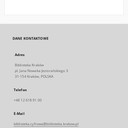
DANE KONTAKTOWE
Adres
Biblioteka Kraków
pl. Jana Nowaka Jeziorańskiego 3
31-154 Kraków, POLSKA
Telefon
+48 12 618 91 00
E-Mail
biblioteka.cyfrowa@biblioteka.krakow.pl