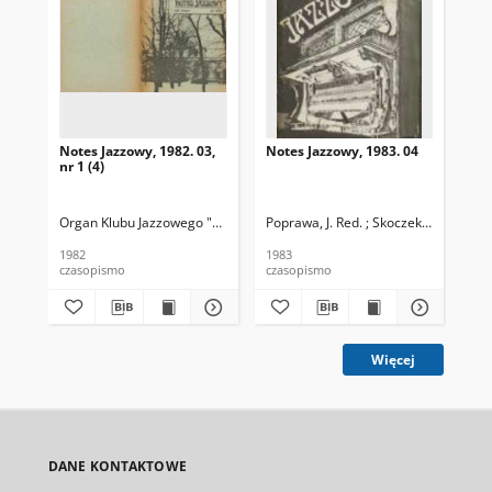
Notes Jazzowy, 1982. 03,
Notes Jazzowy, 1983. 04
Not
nr 1 (4)
Organ Klubu Jazzowego "Rotunda"
Poprawa, J. Red. ; Skoczek T. Red.
Skoczek, T. Red.
Pop
1982
1983
198
czasopismo
czasopismo
cza
Więcej
DANE KONTAKTOWE