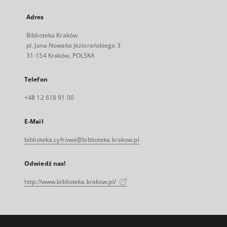
Adres
Biblioteka Kraków
pl. Jana Nowaka Jeziorańskiego 3
31-154 Kraków, POLSKA
Telefon
+48 12 618 91 00
E-Mail
biblioteka.cyfrowa@biblioteka.krakow.pl
Odwiedź nas!
http://www.biblioteka.krakow.pl/