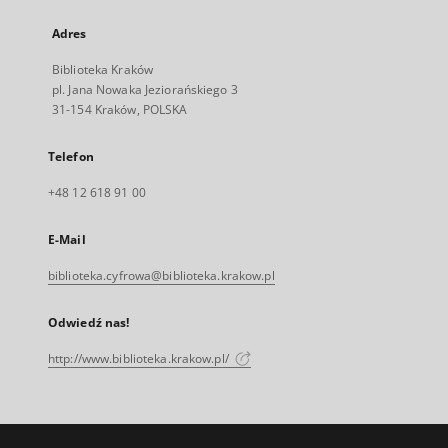
Adres
Biblioteka Kraków
pl. Jana Nowaka Jeziorańskiego 3
31-154 Kraków, POLSKA
Telefon
+48 12 618 91 00
E-Mail
biblioteka.cyfrowa@biblioteka.krakow.pl
Odwiedź nas!
http://www.biblioteka.krakow.pl/