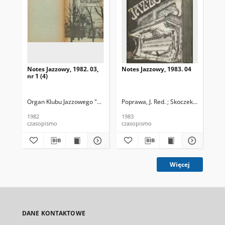
Notes Jazzowy, 1982. 03,
Notes Jazzowy, 1983. 04
Not
nr 1 (4)
Organ Klubu Jazzowego "Rotunda"
Poprawa, J. Red. ; Skoczek T. Red.
Skoczek, T. Red.
Pop
1982
1983
198
czasopismo
czasopismo
cza
Więcej
DANE KONTAKTOWE