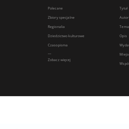
Polecane
Tytuł
Zbiory specjalne
Autor
Regionalia
Temat
Dziedzictwo kulturowe
Opis
Czasopisma
Wyda
...
Miejs
Zobacz więcej
Wspó