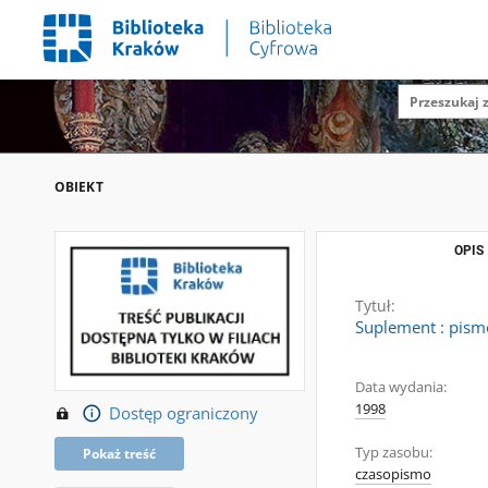
OBIEKT
OPIS
Tytuł:
Suplement : pism
Data wydania:
1998
Dostęp ograniczony
Typ zasobu:
Pokaż treść
czasopismo