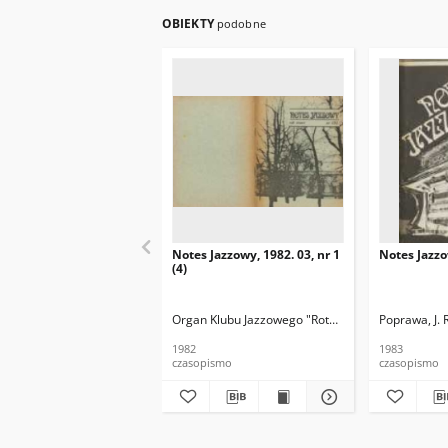
OBIEKTY
podobne
Notes Jazzowy, 1982. 03, nr 1
Notes Jazzo
(4)
Organ Klubu Jazzowego "Rotunda"
Skoczek, T. Re
Poprawa, J. 
1982
1983
czasopismo
czasopismo