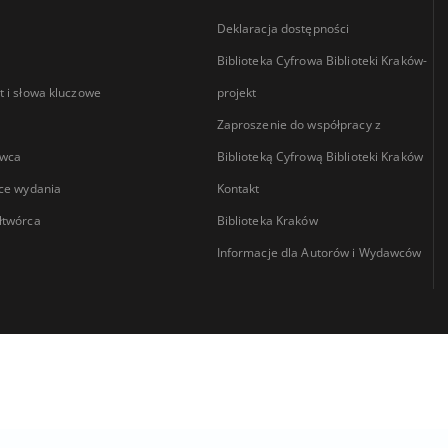
Deklaracja dostępności
Biblioteka Cyfrowa Biblioteki Kraków-
 i słowa kluczowe
projekt
Zaproszenie do współpracy z
wca
Biblioteką Cyfrową Biblioteki Kraków
ce wydania
Kontakt
łtwórca
Biblioteka Kraków
Informacje dla Autorów i Wydawców