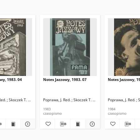
wy, 1983. 04
Notes Jazzowy, 1983. 07
Notes Jazzowy, 19
d.
Red. ; Skoczek T. Red.
Poprawa, J. Red. ; Skoczek T. Red.
Poprawa, J. Red. ; 
1983
1984
czasopismo
czasopismo