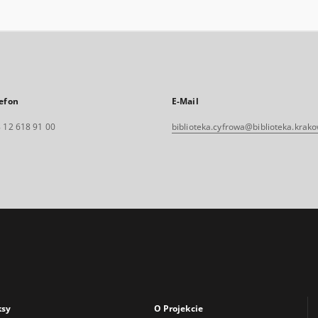
efon
E-Mail
 12 618 91 00
biblioteka.cyfrowa@biblioteka.krako
ksy
O Projekcie