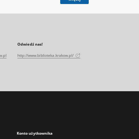
Odwiedź nas!
w.pl
http://www.biblioteka.krakow.pl/
Konto użytkownika