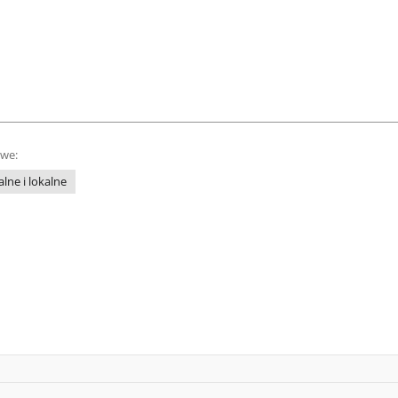
owe:
lne i lokalne