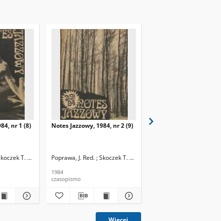
84, nr 1 (8)
Notes Jazzowy, 1984, nr 2 (9)
Notes Jazzowy, 1984, nr
(10)
Skoczek T. Red.
Poprawa, J. Red. ; Skoczek T. Red.
Poprawa, J. Red. ; Skocze
1984
1984
czasopismo
czasopismo
Więcej