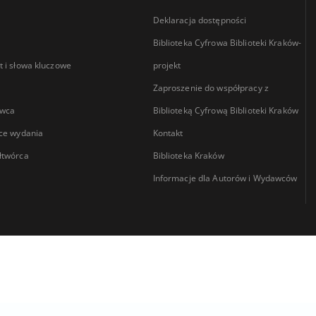
Deklaracja dostępności
Biblioteka Cyfrowa Biblioteki Kraków-
 i słowa kluczowe
projekt
Zaproszenie do współpracy z
wca
Biblioteką Cyfrową Biblioteki Kraków
ce wydania
Kontakt
łtwórca
Biblioteka Kraków
Informacje dla Autorów i Wydawców