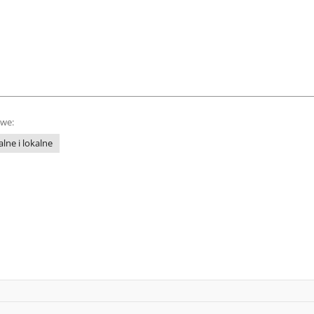
owe:
lne i lokalne