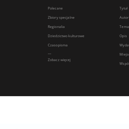
Polecane
Tytuł
Zbiory specjalne
Autor
Regionalia
Temat
Dziedzictwo kulturowe
Opis
Czasopisma
Wyda
...
Miejs
Zobacz więcej
Wspó