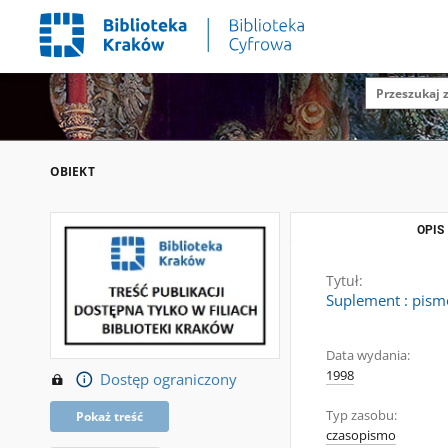
OBIEKT
OPIS
Tytuł:
Suplement : pism
Data wydania:
1998
Dostęp ograniczony
Typ zasobu:
Pokaż treść
czasopismo