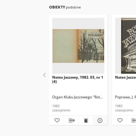
OBIEKTY
podobne
Notes Jazzowy, 1982. 03, nr 1
Notes Jazzo
(4)
Organ Klubu Jazzowego "Rotunda"
Skoczek, T. Re
Poprawa, J. 
1982
1983
czasopismo
czasopismo