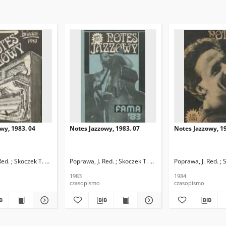
wy, 1983. 04
Notes Jazzowy, 1983. 07
Notes Jazzowy, 19
d.
Red. ; Skoczek T. Red.
Poprawa, J. Red. ; Skoczek T. Red.
Poprawa, J. Red. ; 
1983
1984
czasopismo
czasopismo