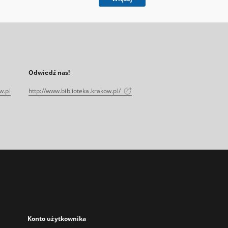
Odwiedź nas!
w.pl
http://www.biblioteka.krakow.pl/
Konto użytkownika