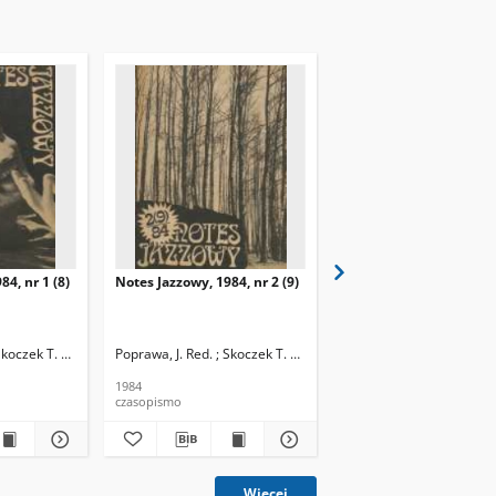
84, nr 1 (8)
Notes Jazzowy, 1984, nr 2 (9)
Notes Jazzowy, 1984, nr
(10)
Skoczek T. Red.
Poprawa, J. Red. ; Skoczek T. Red.
Poprawa, J. Red. ; Skocze
1984
1984
czasopismo
czasopismo
Więcej