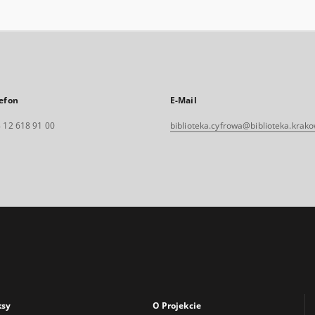
efon
E-Mail
 12 618 91 00
biblioteka.cyfrowa@biblioteka.krako
ksy
O Projekcie