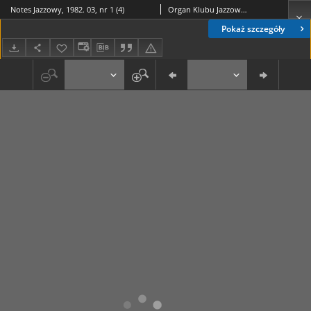
Notes Jazzowy, 1982. 03, nr 1 (4)
Organ Klubu Jazzowego "Rotunda"
Pokaż szczegóły