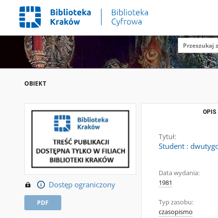
OBIEKT
OPIS
Tytuł:
Student : dwutygo
Data wydania:
1981
Dostęp ograniczony
Typ zasobu:
PDF
czasopismo