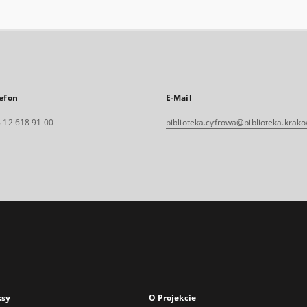
efon
E-Mail
 12 618 91 00
biblioteka.cyfrowa@biblioteka.krako
ksy
O Projekcie