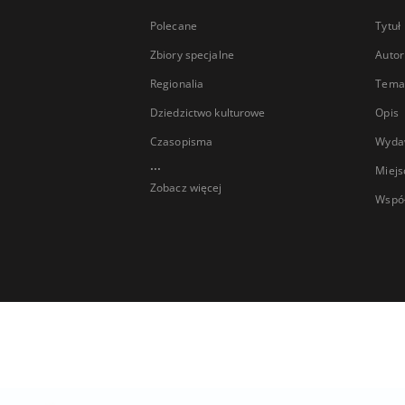
Polecane
Tytuł
Zbiory specjalne
Autor
Regionalia
Temat
Dziedzictwo kulturowe
Opis
Czasopisma
Wyda
...
Miejs
Zobacz więcej
Wspó