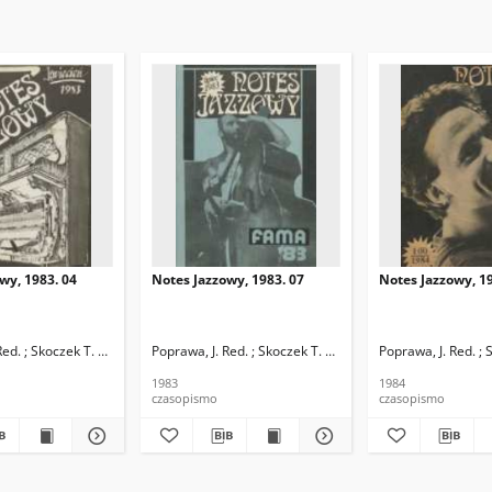
wy, 1983. 04
Notes Jazzowy, 1983. 07
Notes Jazzowy, 19
d.
Red. ; Skoczek T. Red.
Poprawa, J. Red. ; Skoczek T. Red.
Poprawa, J. Red. ; 
1983
1984
czasopismo
czasopismo