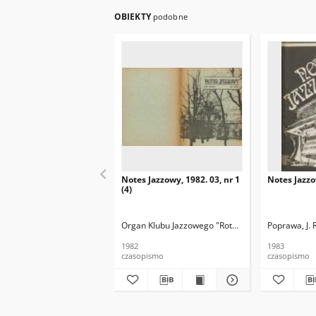
OBIEKTY
podobne
Notes Jazzowy, 1982. 03, nr 1
Notes Jazzo
(4)
Organ Klubu Jazzowego "Rotunda"
Skoczek, T. Re
Poprawa, J. 
1982
1983
czasopismo
czasopismo