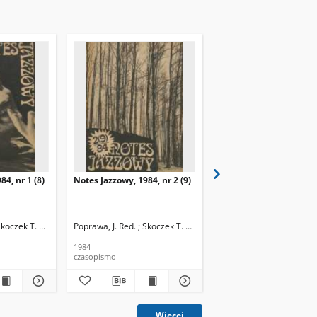
84, nr 1 (8)
Notes Jazzowy, 1984, nr 2 (9)
Notes Jazzowy, 1984, nr
(10)
Skoczek T. Red.
Poprawa, J. Red. ; Skoczek T. Red.
Poprawa, J. Red. ; Skocze
1984
1984
czasopismo
czasopismo
Więcej