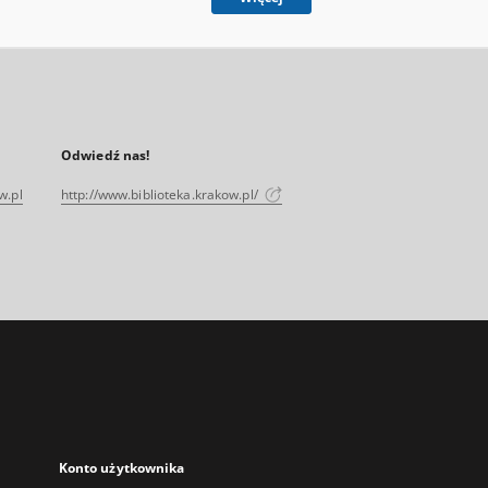
Odwiedź nas!
w.pl
http://www.biblioteka.krakow.pl/
Konto użytkownika