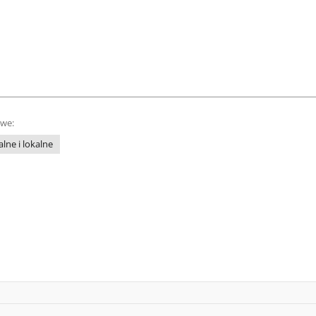
owe:
lne i lokalne