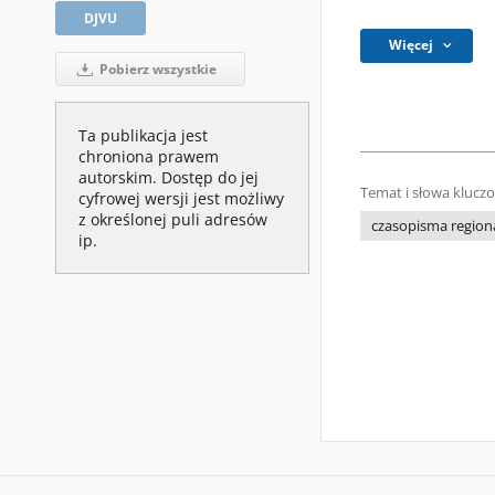
DJVU
Więcej
Pobierz wszystkie
Ta publikacja jest
chroniona prawem
autorskim. Dostęp do jej
Temat i słowa klucz
cyfrowej wersji jest możliwy
z określonej puli adresów
czasopisma regiona
ip.