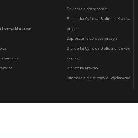
Deklaracja dostępności
Biblioteka Cyfrowa Biblioteki Kraków-
 i słowa kluczowe
projekt
Zaproszenie do współpracy z
wca
Biblioteką Cyfrową Biblioteki Kraków
ce wydania
Kontakt
łtwórca
Biblioteka Kraków
Informacje dla Autorów i Wydawców