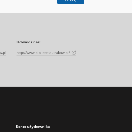
Odwiedź nas!
w.pl
http://www.biblioteka.krakow.pl/
Konto użytkownika