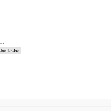
owe:
lne i lokalne