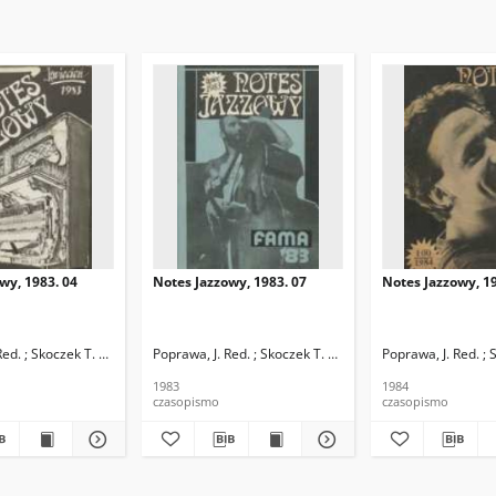
wy, 1983. 04
Notes Jazzowy, 1983. 07
Notes Jazzowy, 19
d.
Red. ; Skoczek T. Red.
Poprawa, J. Red. ; Skoczek T. Red.
Poprawa, J. Red. ; 
1983
1984
czasopismo
czasopismo