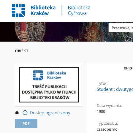
OBIEKT
OPIS
Tytuł:
Student : dwutygo
Data wydania:
1980
Dostęp ograniczony
Typ zasobu:
PDF
czasopismo