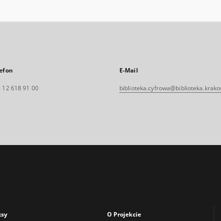
efon
E-Mail
 12 618 91 00
biblioteka.cyfrowa@biblioteka.krako
ksy
O Projekcie