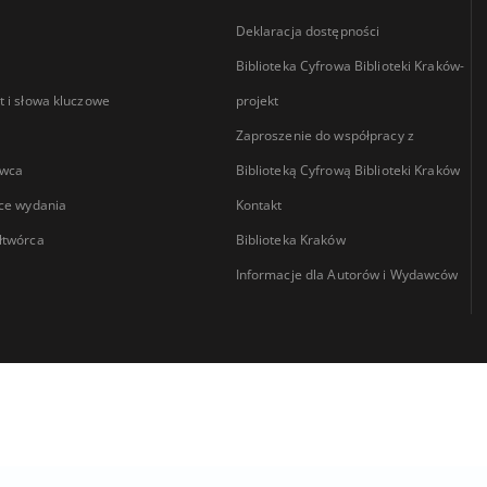
Deklaracja dostępności
Biblioteka Cyfrowa Biblioteki Kraków-
 i słowa kluczowe
projekt
Zaproszenie do współpracy z
wca
Biblioteką Cyfrową Biblioteki Kraków
ce wydania
Kontakt
łtwórca
Biblioteka Kraków
Informacje dla Autorów i Wydawców