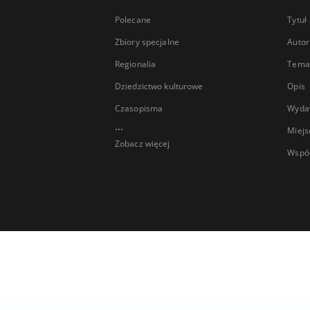
Polecane
Tytuł
Zbiory specjalne
Autor
Regionalia
Temat
Dziedzictwo kulturowe
Opis
Czasopisma
Wyda
...
Miejs
Zobacz więcej
Wspó