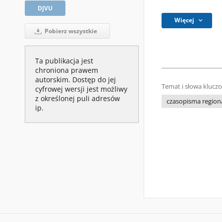
DJVU
Więcej
Pobierz wszystkie
Ta publikacja jest
chroniona prawem
autorskim. Dostęp do jej
Temat i słowa klucz
cyfrowej wersji jest możliwy
z określonej puli adresów
czasopisma regiona
ip.