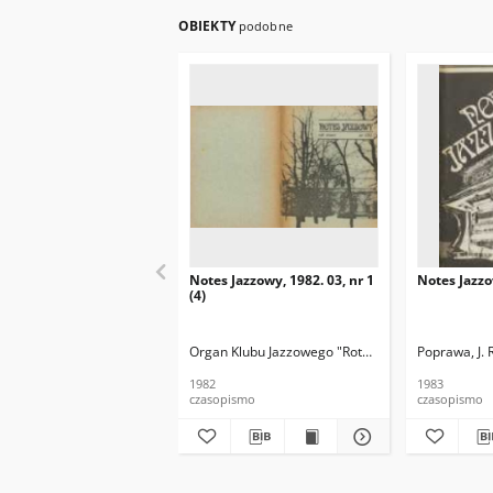
OBIEKTY
podobne
Notes Jazzowy, 1982. 03, nr 1
Notes Jazzo
(4)
Organ Klubu Jazzowego "Rotunda"
Skoczek, T. Re
Poprawa, J. 
1982
1983
czasopismo
czasopismo