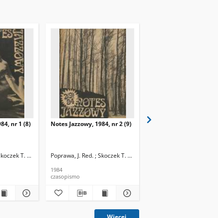
84, nr 1 (8)
Notes Jazzowy, 1984, nr 2 (9)
Notes Jazzowy, 1984, nr
(10)
Skoczek T. Red.
Poprawa, J. Red. ; Skoczek T. Red.
Poprawa, J. Red. ; Skocze
1984
1984
czasopismo
czasopismo
Więcej